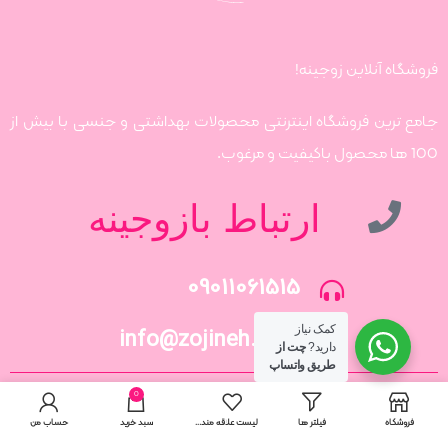
فروشگاه آنلاین زوجینه!
جامع ترین فروشگاه اینترنتی محصولات بهداشتی و جنسی با بیش از
100 ها محصول باکیفیت و مرغوب.
ارتباط بازوجینه
09011061515
کمک نیاز
info@zojineh.com
دارید?
چت از
طریق واتساپ
0
فروشگاه
فیلتر ها
لیست علاقه مندی ها
سبد خرید
حساب من