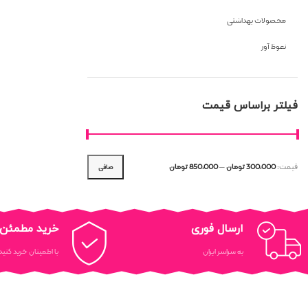
محصولات بهداشتی
نعوظ آور
فیلتر براساس قیمت
قيمت:
300,000 تومان
—
850,000 تومان
صافی
ارسال فوری
خرید مطمئن
به سراسر ایران
با اطمینان خرید کنید