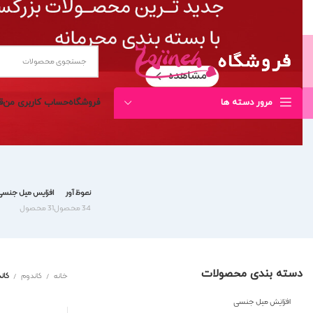
مرور دسته ها
فروشگاه
حساب کاربری من
ق
نعوظ آور
افزایش میل جنس
34 محصول
31 محصول
دسته بندی محصولات
خانه
کاندوم
کان
افزایش میل جنسی