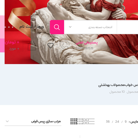
ورود / ثبت نام
انتخاب دسته بندی
۰
تومان
پـشـتـیـبانی تلفنی
0
مورد
09011061515
اس خواب
محصولات بهداشتی
10 محصول
مایش
9
24
36