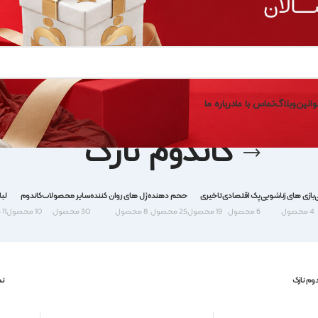
وانین
وبلاگ
تماس با ما
درباره ما
کاندوم نازک
ی
بازی های زناشویی
پک اقتصادی
تاخیری
حجم دهنده
ژل های روان کننده
سایر محصولات
کاندوم
لب
4 محصول
6 محصول
19 محصول
25 محصول
8 محصول
30 محصول
10 محصول
11 محصول
دوم نازک
ن