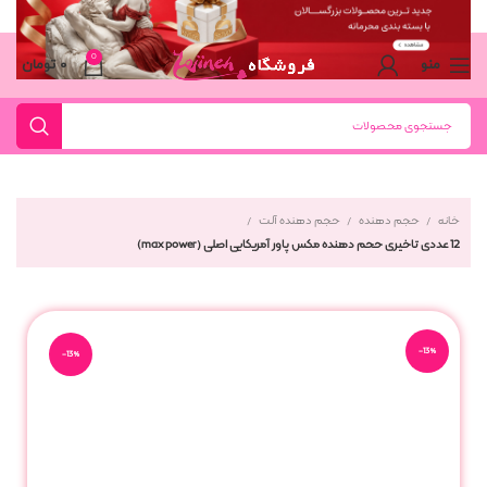
0
منو
۰
تومان
خانه
حجم دهنده
حجم دهنده آلت
12 عددی تاخیری حجم دهنده مکس پاور آمریکایی اصلی (max power)
-13%
-13%