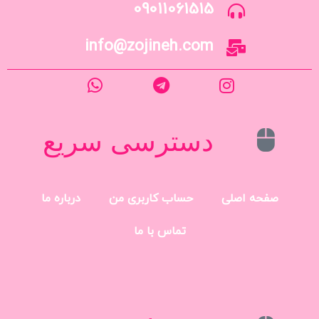
09011061515
info@zojineh.com
دسترسی سریع
صفحه اصلی
حساب کاربری من
درباره ما
تماس با ما