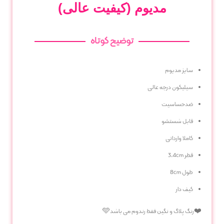
مدیوم (کیفیت عالی)
توضیح کوتاه
سایز مدیوم
سیلیکون درجه عالی
ضدحساسیت
قابل شستشو
کاملا وارداتی
قطر 3.4cm
طول 8cm
کیف دار
❤️رنگ پلاگ و نگین فقط رندوم می باشد🩵