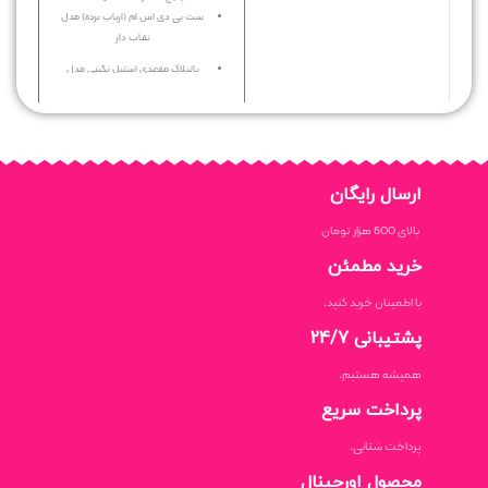
ست بی دی اس ام (ارباب برده) مدل
یک طرف برای بیرون بدن و یک طرف
نقاب دار
برای داخل بدن
باتپلاگ مقعدی استیل نگینی مدل
شارژی و بدون سیم
مخروطی سایز مدیوم گرید A+
وارداتی
ارسال رایگان
بالای 600 هزار تومان
خرید مطمئن
با اطمینان خرید کنید.
پشتیبانی 24/7
همیشه هستیم.
پرداخت سریع
پرداخت شتابی.
محصول اورجینال