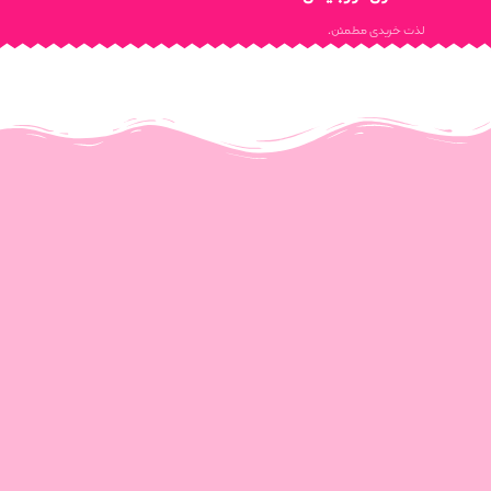
لذت خریدی مطمئن.